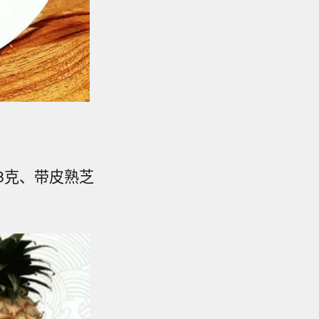
58克、带皮熟芝