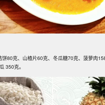
桔饼80克、山楂片60克、冬瓜糖70克、菠萝肉1
克、南瓜 350克。