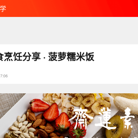
学
素食烹饪分享 · 菠萝糯米饭
07:06