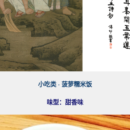
小吃类
·
菠萝糯米饭
味型：甜香
味