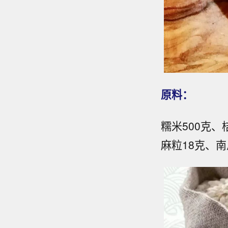
原料：
糯米500克、
麻粒18