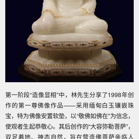
第一阶段“造像显相”中，林先生分享了1998年创
作的第一尊佛像作品——采用缅甸白玉镶嵌珠
宝，特为佛像安置软垫，以“敬佛如佛在”为信念，
使观者生起恭敬心。其后创作的“大容弥勒菩萨”，
双足着地、神态自然，旨在营造佛菩萨亲临人