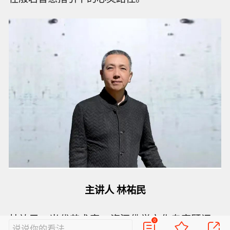
主讲人 林祐民
林祐民，当代艺术家，资深佛学文化专家顾问，
0
说说你的看法