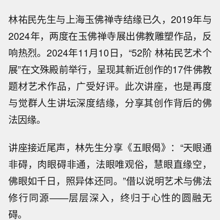
林祐民先生与上海玉佛禅寺结缘已久，2019年与
2024年，两度在玉佛禅寺展出佛教雕塑作品，反
响热烈。2024年11月10日，“52阶 林祐民艺术个
展”在文殊殿前举行，呈现其新近创作的17件佛教
题材艺术作品，广受好评。此次讲座，也是再度
与觉群人生讲坛深度结缘，分享其创作背后的佛
法因缘。
讲座接近尾声，林先生分享《五眼偈》：“天眼通
非碍，肉眼碍非通，法眼唯观俗，慧眼直缘空，
佛眼如千日，照异体还同。”借以说明艺术与佛法
修行同源——层层深入，终归于心性的圆融无
碍。