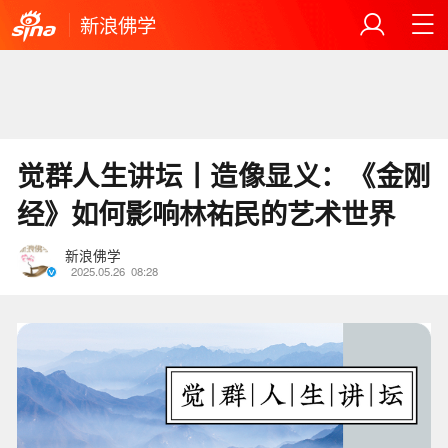
新浪佛学
觉群人生讲坛丨造像显义：《金刚
经》如何影响林祐民的艺术世界
新浪佛学
2025.05.26
08:28