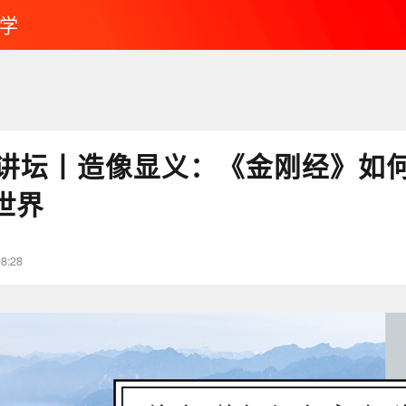
学
讲坛丨造像显义：《金刚经》如
世界
08:28