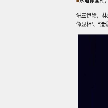
■
从
造像显相
讲座伊始，林
像显相”、“造