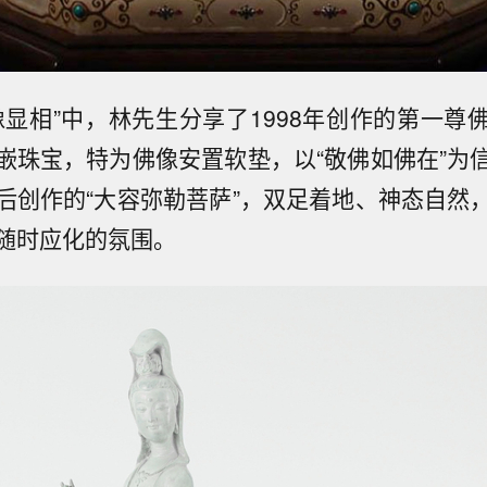
像显相”中，林先生分享了1998年创作的第一尊
嵌珠宝，特为佛像安置软垫，以“敬佛如佛在”为
后创作的“大容弥勒菩萨”，双足着地、神态自然
随时应化的氛围。