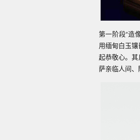
第一阶段“造
用缅甸白玉镶
起恭敬心。其
萨亲临人间、