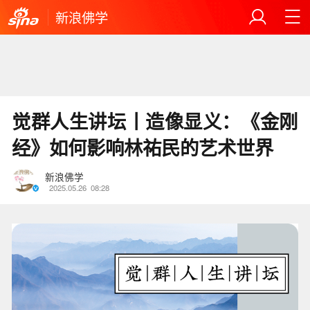
新浪佛学
觉群人生讲坛丨造像显义：《金刚
经》如何影响林祐民的艺术世界
新浪佛学
2025.05.26
08:28