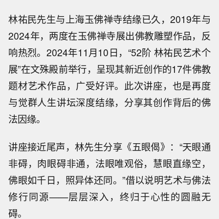
林祐民先生与上海玉佛禅寺结缘已久，2019年与
2024年，两度在玉佛禅寺展出佛教雕塑作品，反
响热烈。2024年11月10日，“52阶 林祐民艺术个
展”在文殊殿前举行，呈现其新近创作的17件佛教
题材艺术作品，广受好评。此次讲座，也是再度
与觉群人生讲坛深度结缘，分享其创作背后的佛
法因缘。
讲座接近尾声，林先生分享《五眼偈》：“天眼通
非碍，肉眼碍非通，法眼唯观俗，慧眼直缘空，
佛眼如千日，照异体还同。”借以说明艺术与佛法
修行同源——层层深入，终归于心性的圆融无
碍。