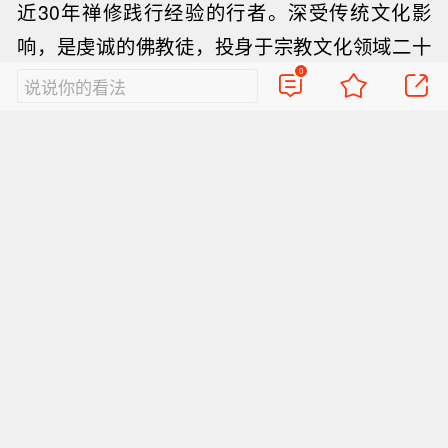
近30年禅修践行经验的行者。
深受传统文化影
响，是虔诚的佛教徒，投身于宗教文化领域二十
0
余年，从事设计及佛学文化相关行业至今，对佛
说说你的看法
教艺术与现代社会的融合颇有体会。
作为宗教文化艺术理念的探索者和践行人，林祐
民善于从现代人视角审视东方美学的渊源与去
向，并追寻艺术的终极诉求，即自我的发现与心
灵的安顿，传统与现代、道法与境界、精神与审
美、净土与嚣尘、迷思与归宿，在一件件具象而
抽象的作品中得到栖息与和谐统一。
编辑 | 若为