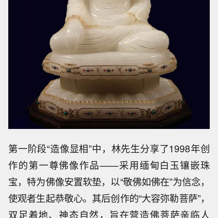
第一阶段“造像显相”中，林先生分享了1998年创
作的第一尊佛像作品——采用缅甸白玉镶嵌珠
宝，特为佛像安置软垫，以“敬佛如佛在”为信念，
使观者生起恭敬心。其后创作的“大容弥勒菩萨”，
双足着地、神态自然，旨在营造佛菩萨亲临人