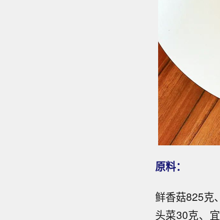
原料：
鲜香菇825克
头菜30克、