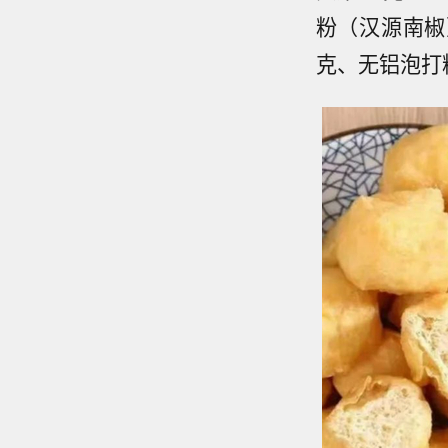
粉（汉源南椒）
克、无