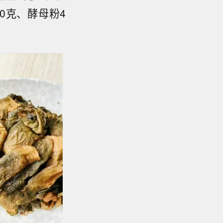
00克、酵母粉4
。