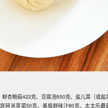
、鲜杏鲍菇422克、豆腐泡650克、盐儿菜（或盐
宜宾碎米芽菜50克、美极鲜味汁80克、太太乐蘑