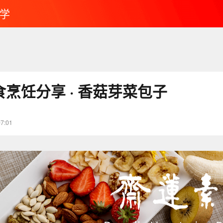
学
素食烹饪分享 · 香菇芽菜包子
07:01