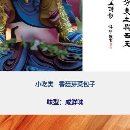
小吃类
·
香菇芽菜包子
味型：咸鲜
味