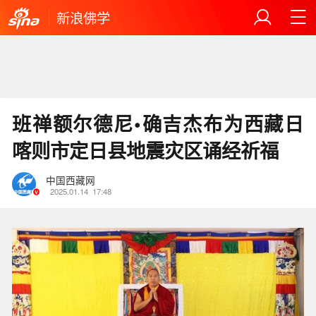
新浪佛学
班禅额尔德尼•确吉杰布为西藏日
喀则市定日县地震灾区诵经祈福
中国西藏网
2025.01.14
17:48