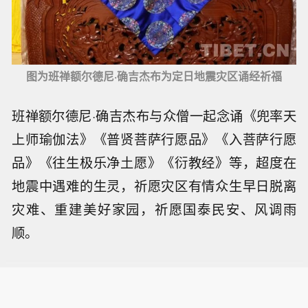
图为班禅额尔德尼·确吉杰布为定日地震灾区诵经祈福
班禅额尔德尼·确吉杰布与众僧一起念诵《兜率天
上师瑜伽法》《普贤菩萨行愿品》《入菩萨行愿
品》《往生极乐净土愿》《衍教经》等，超度在
地震中遇难的生灵，祈愿灾区有情众生早日脱离
灾难、重建美好家园，祈愿国泰民安、风调雨
顺。